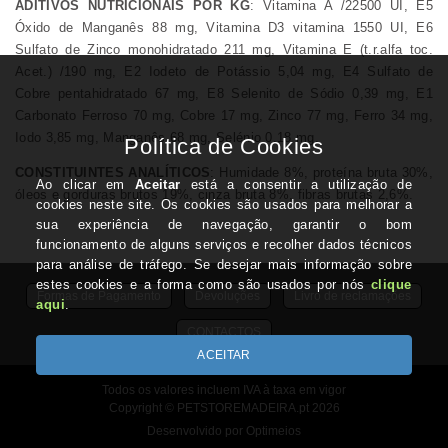
ADITIVOS NUTRICIONAIS POR KG
: Vitamina A /22500 UI, E5
Óxido de Manganês 88 mg, Vitamina D3 vitamina 1550 UI, E6
Sulfato de Zinco monohidratado 211 mg, Vitamina E (t.r.alfa toc.
Acet.) /190 mg, E2 Iodeto de Potássio 5,04 mg, E4 Sulfato de
Cobre pentahidratado 67 mg, E8 Selenito de Sódio 0,39 mg, E1
Carbonato Ferroso 70 mg, Cobre 17 mg, Zinco 77 mg, Ferro 34 mg,
Iodo 3,85 mg, Manganês 68 mg, Selénio 0,18 mg.
CONSTITUINTES ANALÍTICOS
: Humidade 8%, proteína bruta 30%,
óleos e gorduras brutos 19%, cinza bruta 8%, fibras brutas 2,6%.
Formas de Pagamento
Devoluções
Livro de reclamações
CONTACTOS
Todos os valores incluem IVA à taxa em vigor
Copyright © PETSTOREMADEIRA.pt 2026
Desenvolvido por Optimeios