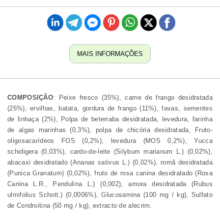
MAIS INFORMAÇÕES
COMPOSIÇÃO
: Peixe fresco (35%), carne de frango desidratada
(25%), ervilhas, batata, gordura de frango (11%), favas, sementes
de linhaça (2%), Polpa de beterraba desidratada, levedura, farinha
de algas marinhas (0,3%), polpa de chicória desidratada, Fruto-
oligosacarídeos FOS (0,2%), levedura (MOS 0,2%), Yucca
schidigera (0,03%), cardo-de-leite (Silybum marianum L.) (0,02%),
abacaxi desidratado (Ananas sativus L.) (0,02%), romã desidratada
(Punica Granatum) (0,02%), fruto de rosa canina desidratado (Rosa
Canina L.R., Pendulina L.) (0,002), amora desidratada (Rubus
ulmifolius Schott.) (0,0006%), Glucosamina (100 mg / kg), Sulfato
de Condroitina (50 mg / kg), extracto de alecrim.