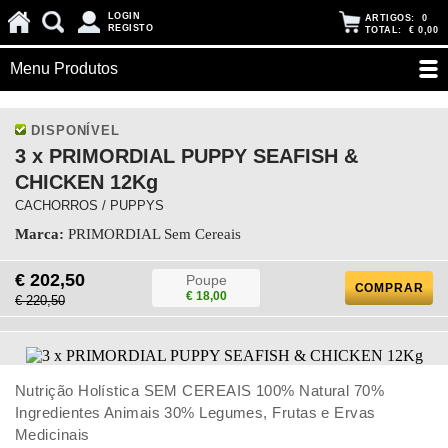
LOGIN
ARTIGOS:
0
REGISTO
TOTAL:
€ 0,00
Menu Produtos
DISPONÍVEL
3 x PRIMORDIAL PUPPY SEAFISH &
CHICKEN 12Kg
CACHORROS / PUPPYS
Marca:
PRIMORDIAL Sem Cereais
€ 202,50
Poupe
COMPRAR
€ 18,00
€ 220,50
Nutrição Holística SEM CEREAIS 100% Natural 70%
Ingredientes Animais 30% Legumes, Frutas e Ervas
Medicinais