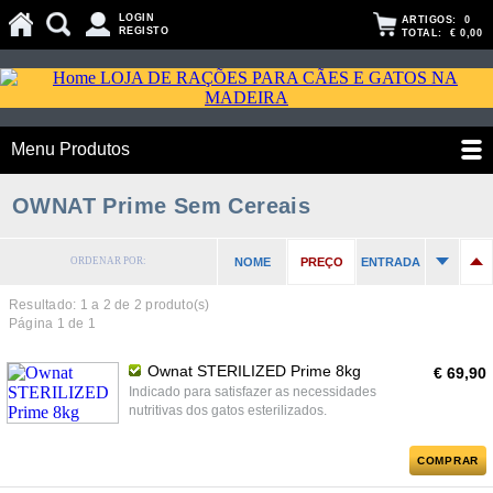
LOGIN
ARTIGOS:
0
REGISTO
TOTAL:
€ 0,00
Menu Produtos
OWNAT Prime Sem Cereais
ORDENAR POR:
NOME
PREÇO
ENTRADA
Resultado: 1 a
2
de 2 produto(s)
Página 1 de 1
Ownat STERILIZED Prime 8kg
€ 69,90
Indicado para satisfazer as necessidades
nutritivas dos gatos esterilizados.
COMPRAR