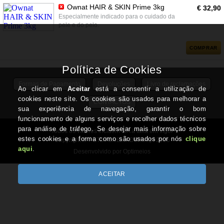
Ownat HAIR & SKIN Prime 3kg
€ 32,90
Especialmente indicado para o cuidado da
pele e do pelo.
COMPRAR
Formas de Pagamento
Devoluções
Livro de reclamações
CONTACTOS
Todos os valores incluem IVA à taxa em vigor
Copyright © PETSTOREMADEIRA.pt 2026
Desenvolvido por Optimeios