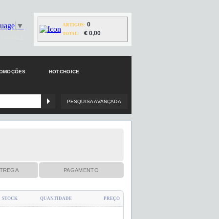
0
guage
▼
ARTIGOS:
€ 0,00
TOTAL:
Y GOOGLE
ROMOÇÕES
HOTCHOICE
PESQUISA AVANÇADA
TREGA
PAGAMENTO
STOCK
QUANTIDADE
PREÇO