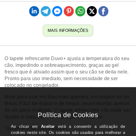
MAIS INFORMAÇÕES
O tapete refrescante Duvo+ ajusta a temperatura do seu
cão, impedindo o sobreaquecimento, graças ao gel
fresco que é ativado assim que o seu cão se deita nele.
Pronto para uso imediato, sem necessidade de ser
colocado no congelador.
Ideal para usar em dias mais quentes, em viagem ou de
férias. Fácil de dobrar e de limpar, necessitando apenas
de um pano molhado. O tapete refrescante não pode ser
lavado à máquina. Feito de nylon resistente.
Tamanho XXL 120cmx80cm