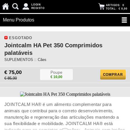
LOGIN
ARTIGOS:
0
REGISTO
TOTAL:
€ 0,00
Menu Produtos
ESGOTADO
Jointcalm HA Pet 350 Comprimidos
palatáveis
SUPLEMENTOS :: Cães
€ 75,00
Poupe
COMPRAR
€ 10,00
€ 85,00
JOINTCALM HA® é um alimento complementar para
animais que contribui para o correto desenvolvimento,
manutenção e regeneração das articulações mantendo a
sua flexibilidade e mobilidade. JOINTCALM HA® está
indicado para as seguintes situações: - Animais com lesões