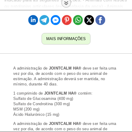
ou patologias articulares (ex: Displasia da anca) - Animais
com excesso de peso - Animais com idade avançada -
Durante o período de crescimento JOINTCALM HA® atua
conferindo proteção articular, permitindo ao seu animal de
estimação manter a mobilidade e flexibilidade ideais para
uma vida feliz. Este facto deve-se à combinação das
MAIS INFORMAÇÕES
seguintes substâncias: Glucosamina: substância essencial
para a produção de cartilagem e manutenção da função
articular. Condroitina: principal componente da cartilagem e
responsável pela manutenção da sua estrutura esponjosa.
A administração de
JOINTCALM HA®
deve ser feita uma
Este tipo de estrutura funciona como amortecedor da
vez por dia, de acordo com o peso do seu animal de
articulação sendo que a condroitina tem ainda uma função
estimação. A administração deverá ser mantida, no
lubrificante da articulação. MSM: forma orgânica de enxofre
mínimo, durante 40 dias.
que alivia a rigidez, inchaço e dor articular permitindo uma
1 comprimido de
JOINTCALM HA®
contém:
natural mobilidade da articulação. Ácido Hialurónico:
Sulfato de Glucosamina (400 mg)
componente do líquido sinovial das articulações que tem
Sulfato de Condroitina (300 mg)
MSM (200 mg)
como função a lubrificação da articulação. Colagénio:
Ácido Hialurónico (15 mg)
proteína estrutural fibrosa que compõe as fibras brancas da
cartilagem e de todos os outros tecidos conjuntivos.
A administração de
JOINTCALM HA®
deve ser feita uma
vez por dia, de acordo com o peso do seu animal de
COMPOSIÇÃO | MODO DE UTILIZAÇÃO A administração