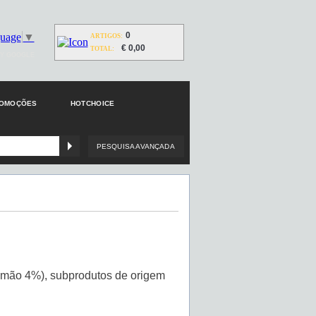
0
guage
▼
ARTIGOS:
€ 0,00
TOTAL:
Y GOOGLE
ROMOÇÕES
HOTCHOICE
PESQUISA AVANÇADA
almão 4%), subprodutos de origem