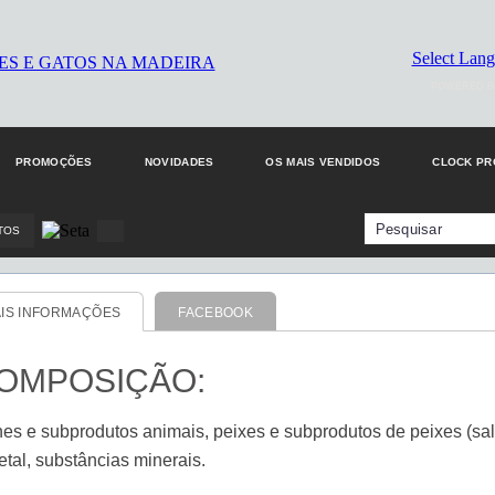
Select Lan
POWERED B
PROMOÇÕES
NOVIDADES
OS MAIS VENDIDOS
CLOCK P
TOS
IS INFORMAÇÕES
FACEBOOK
OMPOSIÇÃO:
nes e subprodutos animais, peixes e subprodutos de peixes (s
etal, substâncias minerais.