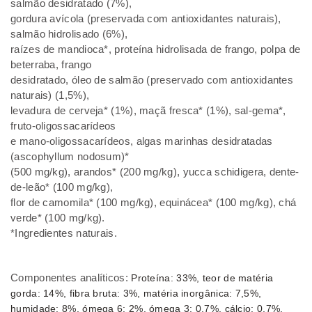
salmão desidratado (7%),
gordura avícola (preservada com antioxidantes naturais),
salmão hidrolisado (6%),
raízes de mandioca*, proteína hidrolisada de frango, polpa de
beterraba, frango
desidratado, óleo de salmão (preservado com antioxidantes
naturais) (1,5%),
levadura de cerveja* (1%), maçã fresca* (1%), sal-gema*,
fruto-oligossacarídeos
e mano-oligossacarídeos, algas marinhas desidratadas
(ascophyllum nodosum)*
(500 mg/kg), arandos* (200 mg/kg), yucca schidigera, dente-
de-leão* (100 mg/kg),
flor de camomila* (100 mg/kg), equinácea* (100 mg/kg), chá
verde* (100 mg/kg).
*Ingredientes naturais.
Componentes analíticos:
Proteína: 33%, teor de matéria
gorda: 14%, fibra bruta: 3%, matéria inorgânica: 7,5%,
humidade: 8%, ómega 6: 2%, ómega 3: 0,7%, cálcio: 0,7%,