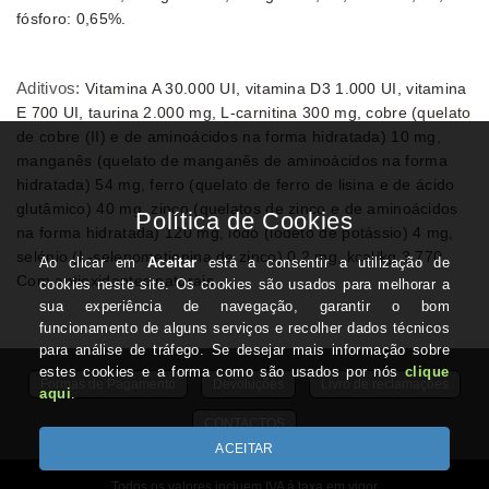
fósforo: 0,65%.
Aditivos:
Vitamina A 30.000 UI, vitamina D3 1.000 UI, vitamina
E 700 UI, taurina 2.000 mg, L-carnitina 300 mg, cobre (quelato
de cobre (II) e de aminoácidos na forma hidratada) 10 mg,
manganês (quelato de manganês de aminoácidos na forma
hidratada) 54 mg, ferro (quelato de ferro de lisina e de ácido
glutâmico) 40 mg, zinco (quelatos de zinco e de aminoácidos
na forma hidratada) 120 mg, iodo (iodeto de potássio) 4 mg,
selénio (L-selenometionina de zinco) 0,2 mg, kcal/kg 3.770.
Com antioxidantes naturais.
Formas de Pagamento
Devoluções
Livro de reclamações
CONTACTOS
Todos os valores incluem IVA à taxa em vigor