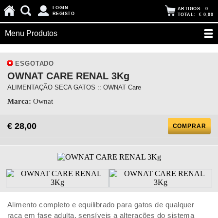
LOGIN
ARTIGOS:
0
REGISTO
TOTAL:
€ 0,00
Menu Produtos
ESGOTADO
OWNAT CARE RENAL 3Kg
ALIMENTAÇÃO SECA GATOS :: OWNAT Care
Marca:
Ownat
€ 28,00
COMPRAR
Alimento completo e equilibrado para gatos de qualquer
raça em fase adulta, sensíveis a alterações do sistema