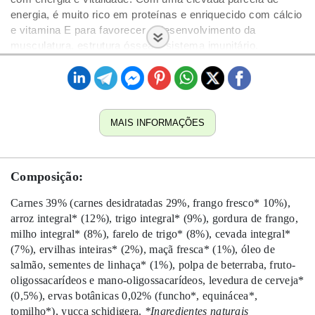
energia, é muito rico em proteínas e enriquecido com cálcio
e vitamina E para favorecer o desenvolvimento da
musculatura, estrutura óssea e sistema imunitário.
MAIS INFORMAÇÕES
Composição:
Carnes 39% (carnes desidratadas 29%, frango fresco* 10%),
arroz integral* (12%), trigo integral* (9%), gordura de frango,
milho integral* (8%), farelo de trigo* (8%), cevada integral*
(7%), ervilhas inteiras* (2%), maçã fresca* (1%), óleo de
salmão, sementes de linhaça* (1%), polpa de beterraba, fruto-
oligossacarídeos e mano-oligossacarídeos, levedura de cerveja*
(0,5%), ervas botânicas 0,02% (funcho*, equinácea*,
tomilho*), yucca schidigera.
*Ingredientes naturais