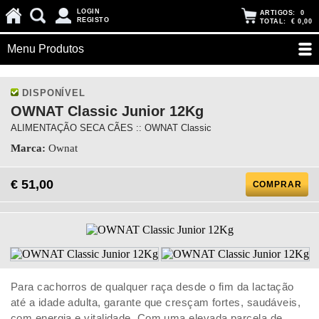
LOGIN
ARTIGOS:
0
REGISTO
TOTAL:
€ 0,00
Menu Produtos
DISPONÍVEL
OWNAT Classic Junior 12Kg
ALIMENTAÇÃO SECA CÃES :: OWNAT Classic
Marca:
Ownat
€ 51,00
COMPRAR
Para cachorros de qualquer raça desde o fim da lactação
até a idade adulta, garante que cresçam fortes, saudáveis,
com energia e vitalidade. Com uma elevada parcela de