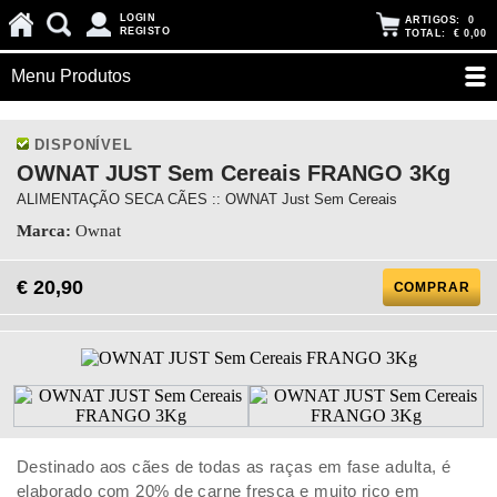
LOGIN
ARTIGOS:
0
REGISTO
TOTAL:
€ 0,00
Menu Produtos
DISPONÍVEL
OWNAT JUST Sem Cereais FRANGO 3Kg
ALIMENTAÇÃO SECA CÃES :: OWNAT Just Sem Cereais
Marca:
Ownat
€ 20,90
COMPRAR
Destinado aos cães de todas as raças em fase adulta, é
elaborado com 20% de carne fresca e muito rico em