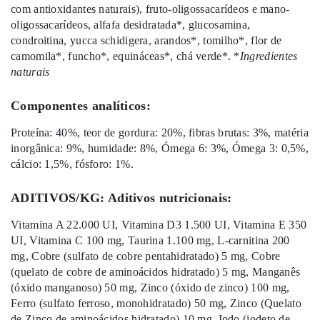
com antioxidantes naturais), fruto-oligossacarídeos e mano-
oligossacarídeos, alfafa desidratada*, glucosamina,
condroitina, yucca schidigera, arandos*, tomilho*, flor de
camomila*, funcho*, equináceas*, chá verde*. *
Ingredientes
naturais
Componentes analíticos:
Proteína: 40%, teor de gordura: 20%, fibras brutas: 3%, matéria
inorgânica: 9%, humidade: 8%, Ómega 6: 3%, Ómega 3: 0,5%,
cálcio: 1,5%, fósforo: 1%.
ADITIVOS/KG: Aditivos nutricionais:
Vitamina A 22.000 UI, Vitamina D3 1.500 UI, Vitamina E 350
UI, Vitamina C 100 mg, Taurina 1.100 mg, L-carnitina 200
mg, Cobre (sulfato de cobre pentahidratado) 5 mg, Cobre
(quelato de cobre de aminoácidos hidratado) 5 mg, Manganês
(óxido manganoso) 50 mg, Zinco (óxido de zinco) 100 mg,
Ferro (sulfato ferroso, monohidratado) 50 mg, Zinco (Quelato
de Zinco de aminoácidos hidratado) 10 mg, Iodo (iodeto de