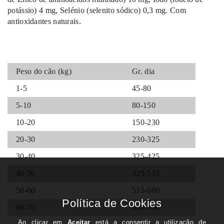
potássio) 4 mg, Selénio (selenito sódico) 0,3 mg. Com
antioxidantes naturais.
Peso do cão (kg)
Gr. dia
1-5
45-80
5-10
80-150
10-20
150-230
20-30
230-325
30-40
325-425
40-50
425-515
50-60
515-600
60-70
600-700