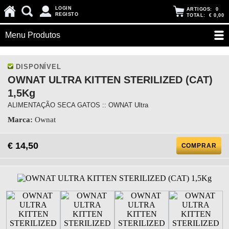
LOGIN
ARTIGOS:
0
REGISTO
TOTAL:
€ 0,00
Menu Produtos
DISPONÍVEL
OWNAT ULTRA KITTEN STERILIZED (CAT)
1,5Kg
ALIMENTAÇÃO SECA GATOS :: OWNAT Ultra
Marca:
Ownat
€ 14,50
COMPRAR