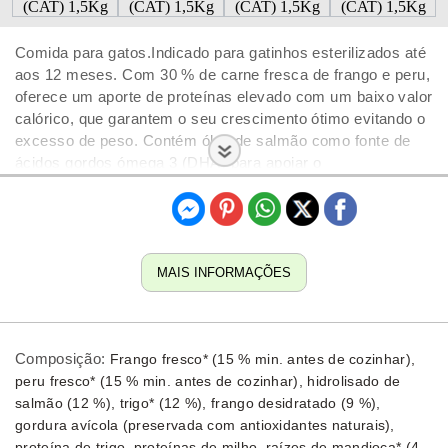
Comida para gatos.Indicado para gatinhos esterilizados até
aos 12 meses. Com 30 % de carne fresca de frango e peru,
oferece um aporte de proteínas elevado com um baixo valor
calórico, que garantem o seu crescimento ótimo evitando o
excesso de peso. Contém óleo de salmão como fonte de
ácidos gordos ómega 3 (DHA) para apoiar o
desenvolvimento cerebral e promover uma visão saudável.
MAIS INFORMAÇÕES
Composição:
Frango fresco* (15 % min. antes de cozinhar),
peru fresco* (15 % min. antes de cozinhar), hidrolisado de
salmão (12 %), trigo* (12 %), frango desidratado (9 %),
gordura avícola (preservada com antioxidantes naturais),
proteína de trigo, proteínas de milho, raízes de mandioca* (4