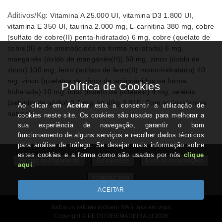
Aditivos/Kg:
Vitamina A 25.000 UI, vitamina D3 1.800 UI,
vitamina E 350 UI, taurina 2.000 mg, L-carnitina 380 mg, cobre
(sulfato de cobre(II) penta-hidratado) 6 mg, cobre (quelato de
cobre(II) e de aminoácidos na forma hidratada) 6 mg,
manganês (óxido de manganês(II)) 50 mg, zinco (óxido de
zinco) 100 mg, ferro (sulfato de ferro(II) mono-hidratado) 40
mg, zinco (quelatos de zinco de aminoácidos na forma
hidratada) 10 mg, iodo (iodeto de potássio) 4 mg, selénio
(selenito de sódio) 0,2 mg, kcal/kg 3.810. Com antioxidantes
naturais
Formas de Pagamento
Devoluções
Livro de reclamações
CONTACTOS
Todos os valores incluem IVA à taxa em vigor
Copyright © PETSTOREMADEIRA.pt 2026