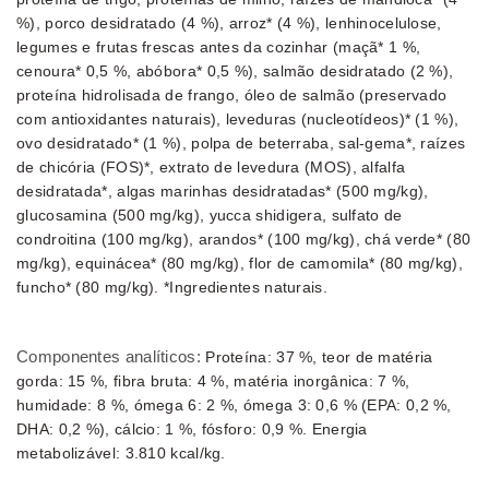
%), porco desidratado (4 %), arroz* (4 %), lenhinocelulose,
legumes e frutas frescas antes da cozinhar (maçã* 1 %,
cenoura* 0,5 %, abóbora* 0,5 %), salmão desidratado (2 %),
proteína hidrolisada de frango, óleo de salmão (preservado
com antioxidantes naturais), leveduras (nucleotídeos)* (1 %),
ovo desidratado* (1 %), polpa de beterraba, sal-gema*, raízes
de chicória (FOS)*, extrato de levedura (MOS), alfalfa
desidratada*, algas marinhas desidratadas* (500 mg/kg),
glucosamina (500 mg/kg), yucca shidigera, sulfato de
condroitina (100 mg/kg), arandos* (100 mg/kg), chá verde* (80
mg/kg), equinácea* (80 mg/kg), flor de camomila* (80 mg/kg),
funcho* (80 mg/kg). *Ingredientes naturais.
Componentes analíticos:
Proteína: 37 %, teor de matéria
gorda: 15 %, fibra bruta: 4 %, matéria inorgânica: 7 %,
humidade: 8 %, ómega 6: 2 %, ómega 3: 0,6 % (EPA: 0,2 %,
DHA: 0,2 %), cálcio: 1 %, fósforo: 0,9 %. Energia
metabolizável: 3.810 kcal/kg.