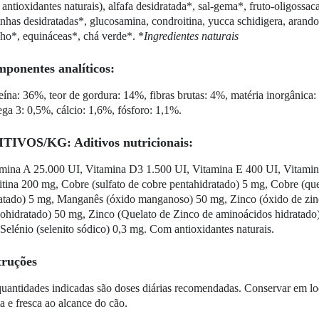
antioxidantes naturais), alfafa desidratada*, sal-gema*, fruto-oligossac
nhas desidratadas*, glucosamina, condroitina, yucca schidigera, arando
ho*, equináceas*, chá verde*. *
Ingredientes naturais
ponentes analíticos:
eína: 36%, teor de gordura: 14%, fibras brutas: 4%, matéria inorgâni
a 3: 0,5%, cálcio: 1,6%, fósforo: 1,1%.
TIVOS/KG: Aditivos nutricionais:
mina A 25.000 UI, Vitamina D3 1.500 UI, Vitamina E 400 UI, Vitamin
itina 200 mg, Cobre (sulfato de cobre pentahidratado) 5 mg, Cobre (qu
atado) 5 mg, Manganês (óxido manganoso) 50 mg, Zinco (óxido de zinco
hidratado) 50 mg, Zinco (Quelato de Zinco de aminoácidos hidratado) 
Selénio (selenito sódico) 0,3 mg. Com antioxidantes naturais.
truções
uantidades indicadas são doses diárias recomendadas. Conservar em lo
a e fresca ao alcance do cão.