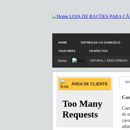
HOME
ENTREGAS AO DOMICÍLIO
VOUCHERS
CONTACTOS
Home
NATURAL / SEM CEREAIS
MA
ÁREA DE CLIENTE
Com
Carn
de m
cava
alfa