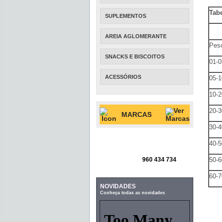
Tab
SUPLEMENTOS
AREIA AGLOMERANTE
Peso
SNACKS E BISCOITOS
01-0
ACESSÓRIOS
05-1
10-2
20-3
MARCAS
30-4
40-5
960 434 734
50-6
60-7
NOVIDADES
Conheça todas as novidades