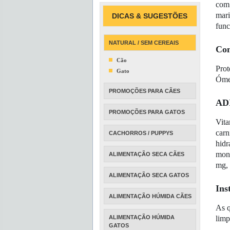
com 
mari
DICAS & SUGESTÕES
func
NATURAL / SEM CEREAIS
Com
Cão
Prot
Gato
Ómeg
PROMOÇÕES PARA CÃES
ADI
PROMOÇÕES PARA GATOS
Vita
carn
CACHORROS / PUPPYS
hidr
mono
ALIMENTAÇÃO SECA CÃES
mg, 
ALIMENTAÇÃO SECA GATOS
Ins
ALIMENTAÇÃO HÚMIDA CÃES
As q
ALIMENTAÇÃO HÚMIDA
limp
GATOS