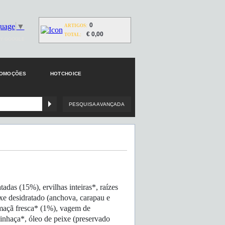
0
guage
▼
ARTIGOS:
€ 0,00
TOTAL:
Y GOOGLE
ROMOÇÕES
HOTCHOICE
PESQUISA AVANÇADA
adas (15%), ervilhas inteiras*, raízes
xe desidratado (anchova, carapau e
 maçã fresca* (1%), vagem de
linhaça*, óleo de peixe (preservado