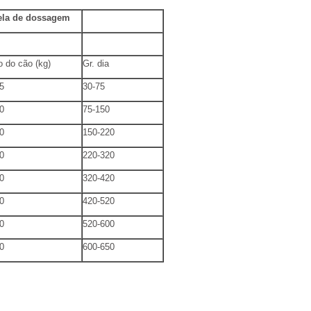
ela de dossagem
 do cão (kg)
Gr. dia
5
30-75
0
75-150
0
150-220
0
220-320
0
320-420
0
420-520
0
520-600
0
600-650