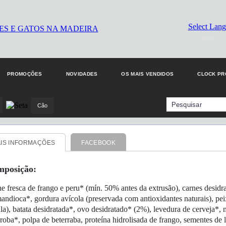
Select Lan
POWERED B
PROMOÇÕES
NOVIDADES
OS MAIS VENDIDOS
CLOCK P
Cão
IS INFORMAÇÕES
FACEBOOK
posição:
e fresca de frango e peru* (mín. 50% antes da extrusão), carnes desidrat
andioca*, gordura avícola (preservada com antioxidantes naturais), pei
la), batata desidratada*, ovo desidratado* (2%), levedura de cerveja*,
rroba*, polpa de beterraba, proteína hidrolisada de frango, sementes de 