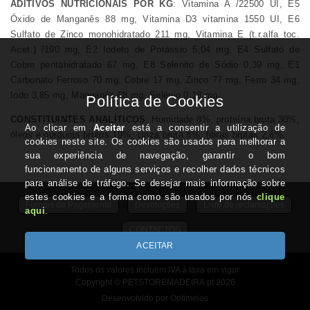
ADITIVOS NUTRICIONAIS POR KG
: Vitamina A /22500 UI, E5
Óxido de Manganês 88 mg, Vitamina D3 vitamina 1550 UI, E6
Sulfato de Zinco monohidratado 211 mg, Vitamina E (t.r.alfa toc.
Acet.) /190 mg, E2 Iodeto de Potássio 5,04 mg, E4 Sulfato de
Cobre pentahidratado 67 mg, E8 Selenito de Sódio 0,39 mg, E1
Carbonato Ferroso 70 mg, Cobre 17 mg, Zinco 77 mg, Ferro 34 mg,
Iodo 3,85 mg, Manganês 68 mg, Selénio 0,18 mg.
CONSTITUINTES ANALÍTICOS
: Humidade 8%, proteína bruta 30%,
óleos e gorduras brutos 19%, cinza bruta 8%, fibras brutas 2,6%.
Formas de Pagamento
Devoluções
Livro de reclamações
CONTACTOS
Todos os valores incluem IVA à taxa em vigor
Copyright © PETSTOREMADEIRA.pt 2026
Desenvolvido por Optimeios