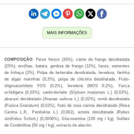
MAIS INFORMAÇÕES
COMPOSIÇÃO
: Peixe fresco (35%), carne de frango desidratada
(25%), ervilhas, batata, gordura de frango (11%), favas, sementes
de linhaça (2%), Polpa de beterraba desidratada, levedura, farinha
de algas marinhas (0,3%), polpa de chicória desidratada, Fruto-
oligosacarídeos FOS (0,2%), levedura (MOS 0,2%), Yucca
schidigera (0,03%), cardo-de-leite (Silybum marianum L.) (0,02%),
abacaxi desidratado (Ananas sativus L.) (0,02%), romã desidratada
(Punica Granatum) (0,02%), fruto de rosa canina desidratado (Rosa
Canina L.R., Pendulina L.) (0,002), amora desidratada (Rubus
ulmifolius Schott.) (0,0006%), Glucosamina (100 mg / kg), Sulfato
de Condroitina (50 mg / kg), extracto de alecrim.