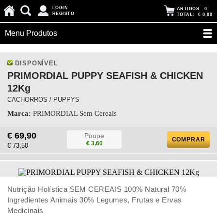
LOGIN
ARTIGOS:
0
REGISTO
TOTAL:
€ 0,00
Menu Produtos
DISPONÍVEL
PRIMORDIAL PUPPY SEAFISH & CHICKEN
12Kg
CACHORROS / PUPPYS
Marca:
PRIMORDIAL Sem Cereais
€ 69,90
Poupe
COMPRAR
€ 3,60
€ 73,50
Nutrição Holística SEM CEREAIS 100% Natural 70%
Ingredientes Animais 30% Legumes, Frutas e Ervas
Medicinais