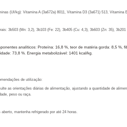
minas (UI/kg): Vitamina A (3a672a) 8011, Vitamina D3 (3a671) 513, Vitamina 
ais: 3b503 (Mn: 3,2), 3b103 (Fe: 22), 3b405 (Cu: 4,3), 3b603 (Zn: 35), 3b201 (
onentes analíticos: Proteína: 16,8 %, teor de matéria gorda: 8,5 %, fi
dade: 73,8 %. Energia metabolizável: 1401 kcal/kg.
mendações de utilização:
ulte as orientações diárias de alimentação, ajustando a quantidade de alimen
idade, peso ou raça.
 aberto, mantenha refrigerado por até 24 horas.