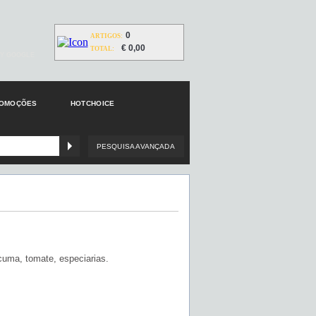
0
ARTIGOS:
€ 0,00
TOTAL:
Y GOOGLE
ROMOÇÕES
HOTCHOICE
PESQUISA AVANÇADA
cuma, tomate, especiarias.