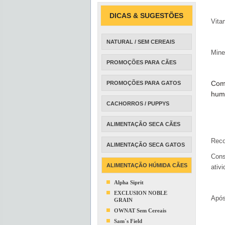
DICAS & SUGESTÕES
Vita
NATURAL / SEM CEREAIS
Miner
PROMOÇÕES PARA CÃES
Comp
PROMOÇÕES PARA GATOS
humi
CACHORROS / PUPPYS
ALIMENTAÇÃO SECA CÃES
Reco
ALIMENTAÇÃO SECA GATOS
Cons
ALIMENTAÇÃO HÚMIDA CÃES
ativ
Alpha Siprit
EXCLUSION NOBLE
Após
GRAIN
OWNAT Sem Cereais
Sam´s Field