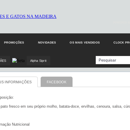
POWERED B
PROMOÇÕES
NOVIDADES
OS MAIS VENDIDOS
CLOCK P
CÃES
Alpha Siprit
IS INFORMAÇÕES
FACEBOOK
osição:
pato fresco em seu próprio molho, batata-doce, ervilhas, cenoura, salsa, cúr
rmação Nutricional